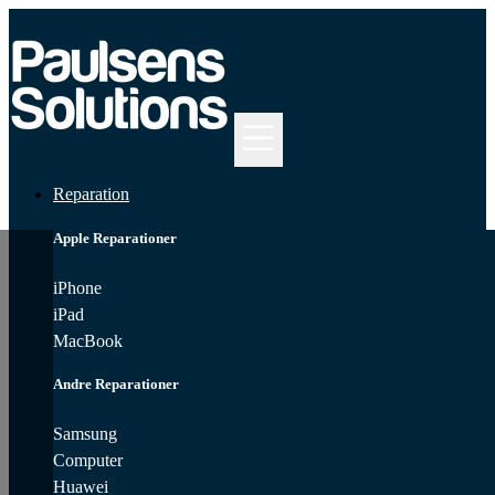
Kontakt
iPhone
Reparation
MacBook
Reparation
Reparation
Samsung
Apple Reparationer
Reparation
iPhone
Computer
iPad
Reparation
MacBook
iPad
Andre Reparationer
Reparation
Samsung
Huawei
Reparation
Computer
Huawei