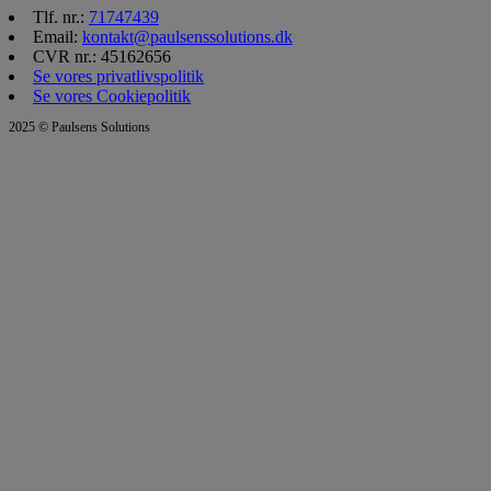
Tlf. nr.:
71747439
Email:
kontakt@paulsenssolutions.dk
CVR nr.: 45162656
Se vores privatlivspolitik
Se vores Cookiepolitik
2025 © Paulsens Solutions