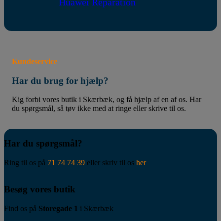
Huawei Reparation
Kundeservice
Har du brug for hjælp?
Kig forbi vores butik i Skærbæk, og få hjælp af en af os. Har
du spørgsmål, så tøv ikke med at ringe eller skrive til os.
Har du spørgsmål?
Ring til os på
71 74 74 39
eller skriv til os
her
Besøg vores butik
Find os på
Storegade 1
i Skærbæk