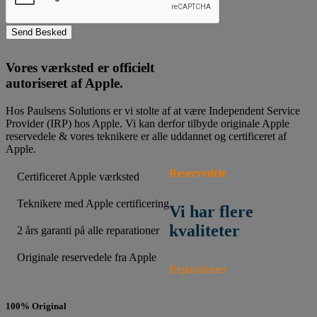
Send Besked
Vores værksted er officielt
autoriseret af Apple.
Hos Paulsens Solutions er vi stolte af at være Independent Service
Provider (IRP) hos Apple. Vi kan derfor tilbyde originale Apple
reservedele & vores teknikere er alle uddannet og certificeret af
Apple.
Reservedele
Certificeret Apple værksted
Teknikere med Apple certificering
Vi har flere
kvaliteter
2 års garanti på alle reparationer
Originale reservedele fra Apple
Reparationer
100% Original