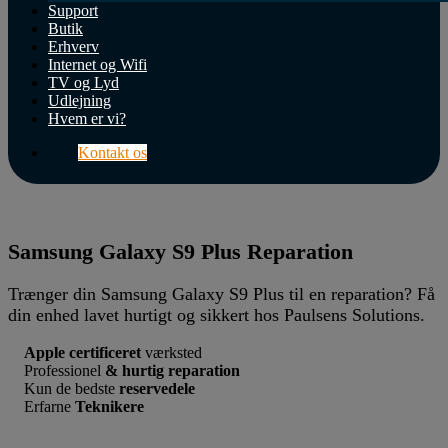
Butik
Support
Butik
Erhverv
Support
Internet og Wifi
TV og Lyd
Erhverv
Udlejning
Hvem er vi?
Internet
&
Kontakt os
Wifi
TV
&
Samsung Galaxy S9 Plus Reparation
Lyd
Trænger din Samsung Galaxy S9 Plus til en reparation? Få
Hvem
din enhed lavet hurtigt og sikkert hos Paulsens Solutions.
er
vi?
Apple certificeret
værksted
Professionel
& hurtig reparation
Kontakt
Kun de bedste
reservedele
os
Erfarne
Teknikere