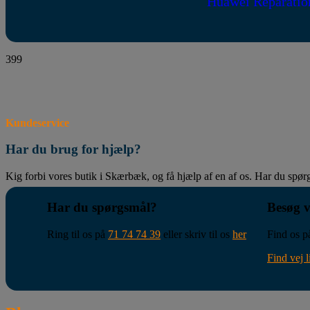
Huawei Reparatio
399
Kundeservice
Har du brug for hjælp?
Kig forbi vores butik i Skærbæk, og få hjælp af en af os. Har du spørgs
Har du spørgsmål?
Besøg v
Ring til os på
71 74 74 39
eller skriv til os
her
Find os 
Find vej l