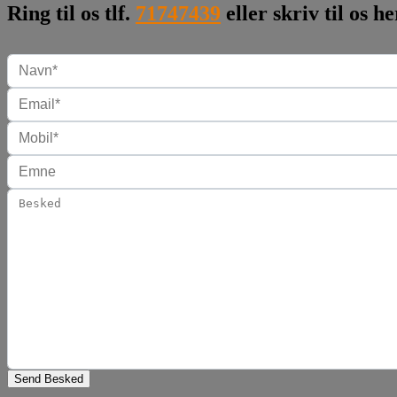
Ring til os tlf.
71747439
eller skriv til os he
Send Besked