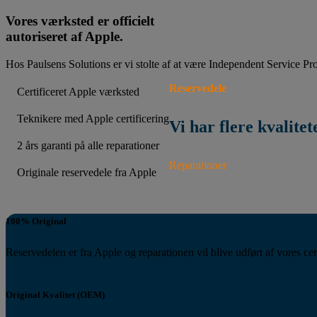
Vores værksted er officielt
autoriseret af Apple.
Hos Paulsens Solutions er vi stolte af at være Independent Service Pro
Reservedele
Certificeret Apple værksted
Teknikere med Apple certificering
Vi har flere kvalitet
2 års garanti på alle reparationer
Reparationer
Originale reservedele fra Apple
100% Original
Reservedelen er fra Apple og reparationen vil blive udført af vores cer
Original Kvalitet (OEM)