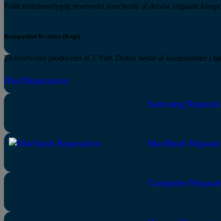
Fuldt funktionsdygtig reservedel som består af delvist originale kom
Kompatibel Kvalitet (Kopi)
En reservedel produceret af 3. Part. Denne består af komponenter i hø
iPad Reparation
Samsung Reparati
MacBook Reparat
Computer Reparat