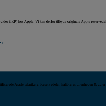
vider (IRP) hos Apple. Vi kan derfor tilbyde originale Apple reservedele
er
tificerede Apple teknikere. Reservedelen kalibreres til enheden & du er 