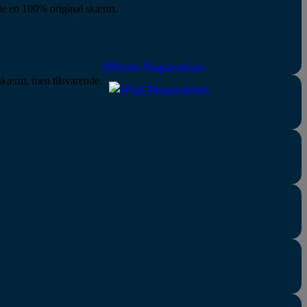
nde en 100% original skærm.
iPhone Reparation
 skærm, men tilsvarende.