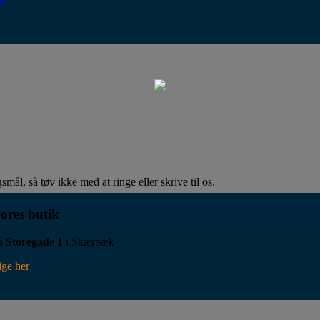
n
mål, så tøv ikke med at ringe eller skrive til os.
ores butik
på
Storegade 1
i Skærbæk
ige her