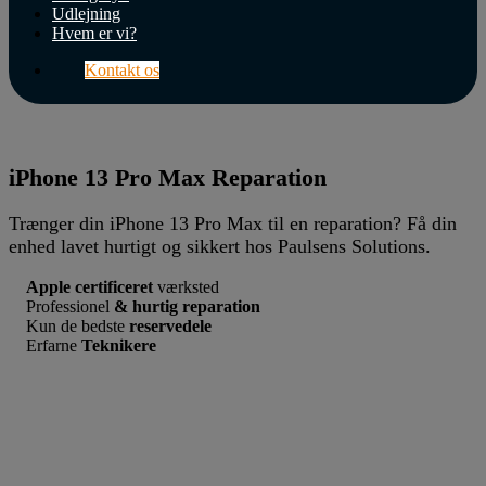
Butik
Udlejning
Hvem er vi?
Support
Kontakt os
Erhverv
Internet
&
iPhone 13 Pro Max Reparation
Wifi
Trænger din iPhone 13 Pro Max til en reparation? Få din
TV
enhed lavet hurtigt og sikkert hos Paulsens Solutions.
&
Lyd
Apple certificeret
værksted
Professionel
& hurtig reparation
Hvem
Kun de bedste
reservedele
er
Erfarne
Teknikere
vi?
Kontakt
os