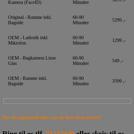
Kamera (FaceID)
Minutter
Original - Ramme inkl.
60-90
5299 ,-
Bagside
Minutter
OEM - Ladestik inkl.
60-90
1299 ,-
Mikrofon
Minutter
OEM - Bagkamera Linse
60-90
549 ,-
Glas
Minutter
OEM - Ramme inkl.
60-90
3599 ,-
Bagside
Minutter
Har du spørgsmål eller kan du ikke finde prisen?
Ring til os tlf.
71747439
eller skriv til os