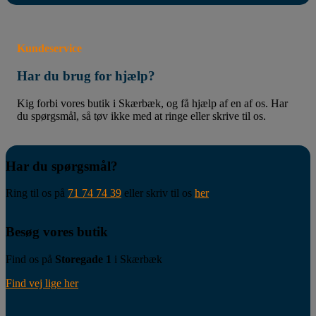
Kundeservice
Har du brug for hjælp?
Kig forbi vores butik i Skærbæk, og få hjælp af en af os. Har
du spørgsmål, så tøv ikke med at ringe eller skrive til os.
Har du spørgsmål?
Ring til os på
71 74 74 39
eller skriv til os
her
Besøg vores butik
Find os på
Storegade 1
i Skærbæk
Find vej lige her