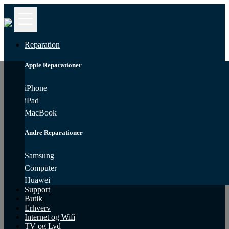
Kontakt
iPhone
Reparation
Reparation
Apple Reparationer
MacBook
Reparation
iPhone
iPad
Samsung
MacBook
Reparation
Andre Reparationer
Computer
Reparation
Samsung
Computer
iPad
Reparation
Huawei
Support
Butik
Huawei
Erhverv
Reparation
Internet og Wifi
TV og Lyd