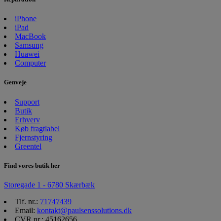
iPhone
iPad
MacBook
Samsung
Huawei
Computer
Genveje
Support
Butik
Erhverv
Køb fragtlabel
Fjernstyring
Greentel
Find vores butik her
Storegade 1 - 6780 Skærbæk
Tlf. nr.:
71747439
Email:
kontakt@paulsenssolutions.dk
CVR nr.: 45162656