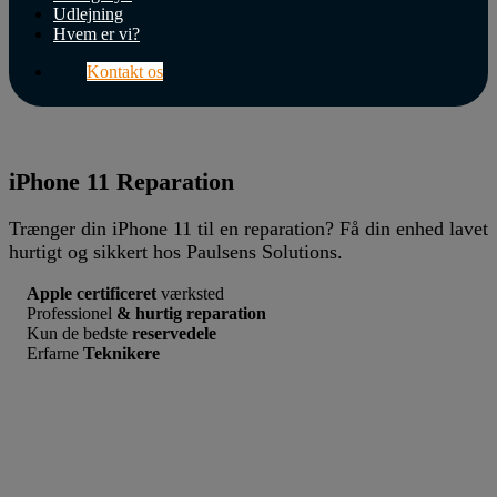
Butik
Udlejning
Hvem er vi?
Support
Kontakt os
Erhverv
Internet
&
iPhone 11 Reparation
Wifi
Trænger din iPhone 11 til en reparation? Få din enhed lavet
TV
hurtigt og sikkert hos Paulsens Solutions.
&
Lyd
Apple certificeret
værksted
Professionel
& hurtig reparation
Hvem
Kun de bedste
reservedele
er
Erfarne
Teknikere
vi?
Kontakt
os