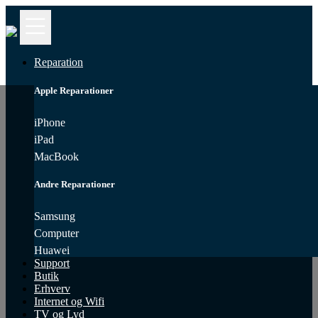
Kontakt
iPhone
Reparation
Reparation
Apple Reparationer
MacBook
Reparation
iPhone
iPad
Samsung
MacBook
Reparation
Andre Reparationer
Computer
Reparation
Samsung
Computer
iPad
Reparation
Huawei
Support
Butik
Huawei
Erhverv
Reparation
Internet og Wifi
TV og Lyd