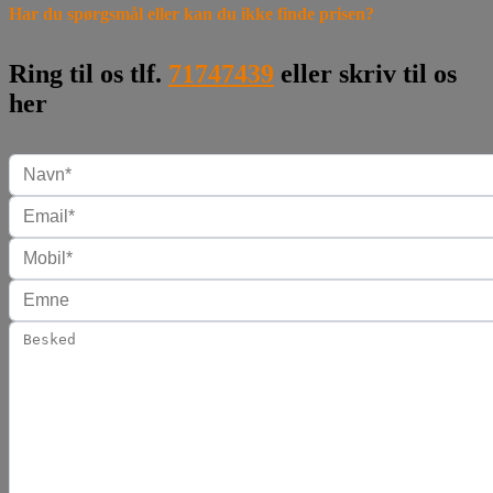
Har du spørgsmål eller kan du ikke finde prisen?
Ring til os tlf.
71747439
eller skriv til os
her