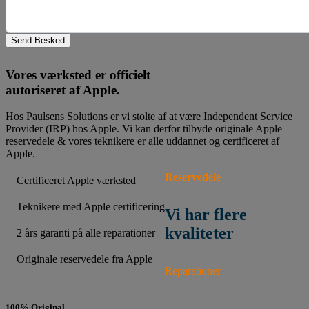
Send Besked
Vores værksted er officielt
autoriseret af Apple.
Hos Paulsens Solutions er vi stolte af at være Independent Service
Provider (IRP) hos Apple. Vi kan derfor tilbyde originale Apple
reservedele & vores teknikere er alle uddannet og certificeret af
Apple.
Reservedele
Certificeret Apple værksted
Teknikere med Apple certificering
Vi har flere
kvaliteter
2 års garanti på alle reparationer
Originale reservedele fra Apple
Reparationer
100% Original