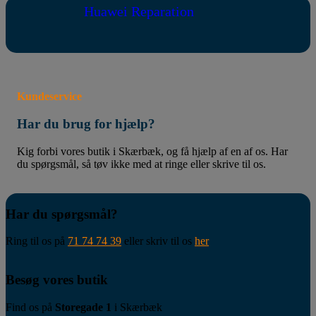
Huawei Reparation
Kundeservice
Har du brug for hjælp?
Kig forbi vores butik i Skærbæk, og få hjælp af en af os. Har
du spørgsmål, så tøv ikke med at ringe eller skrive til os.
Har du spørgsmål?
Ring til os på
71 74 74 39
eller skriv til os
her
Besøg vores butik
Find os på
Storegade 1
i Skærbæk