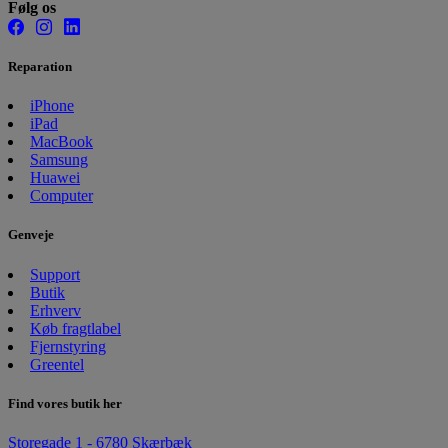
Følg os
Reparation
iPhone
iPad
MacBook
Samsung
Huawei
Computer
Genveje
Support
Butik
Erhverv
Køb fragtlabel
Fjernstyring
Greentel
Find vores butik her
Storegade 1 - 6780 Skærbæk