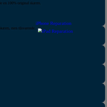
nde en 100% original skærm.
iPhone Reparation
 skærm, men tilsvarende.