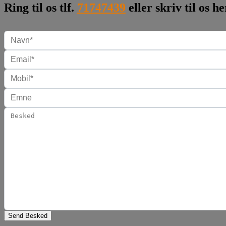
Ring til os tlf.
71747439
eller skriv til os he
Send Besked