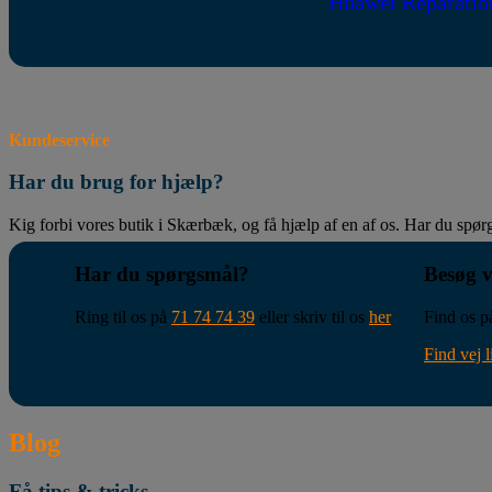
Huawei Reparatio
Kundeservice
Har du brug for hjælp?
Kig forbi vores butik i Skærbæk, og få hjælp af en af os. Har du spørgs
Har du spørgsmål?
Besøg v
Ring til os på
71 74 74 39
eller skriv til os
her
Find os 
Find vej l
Blog
Få tips & tricks