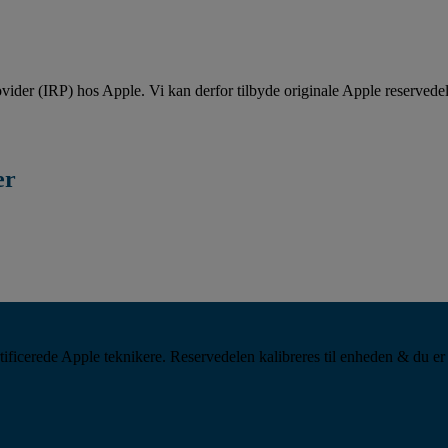
vider (IRP) hos Apple. Vi kan derfor tilbyde originale Apple reservedele
er
tificerede Apple teknikere. Reservedelen kalibreres til enheden & du er 