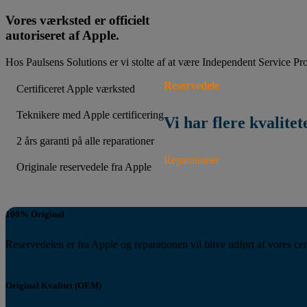
Vores værksted er officielt
autoriseret af Apple.
Hos Paulsens Solutions er vi stolte af at være Independent Service Pro
Reservedele
Certificeret Apple værksted
Teknikere med Apple certificering
Vi har flere kvalitet
2 års garanti på alle reparationer
Reparationer
Originale reservedele fra Apple
100% Original
Reservedelen er fra Apple og reparationen vil blive udført af vores cer
Original Kvalitet (OEM)