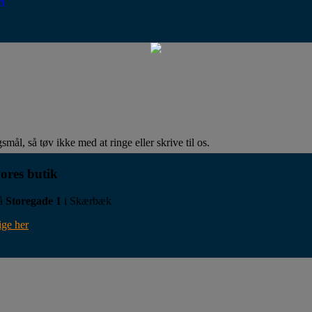
n
mål, så tøv ikke med at ringe eller skrive til os.
ores butik
på
Storegade 1
i Skærbæk
ige her