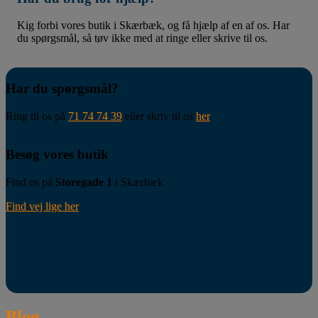
Kig forbi vores butik i Skærbæk, og få hjælp af en af os. Har
du spørgsmål, så tøv ikke med at ringe eller skrive til os.
Har du spørgsmål?
Ring til os på
71 74 74 39
eller skriv til os
her
Besøg vores butik
Find os på
Storegade 1
i Skærbæk
Find vej lige her
Blog