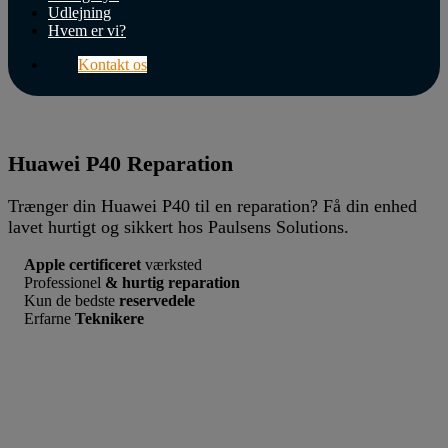
Butik
Udlejning
Hvem er vi?
Support
Kontakt os
Erhverv
Internet
&
Huawei P40 Reparation
Wifi
Trænger din Huawei P40 til en reparation? Få din enhed
TV
lavet hurtigt og sikkert hos Paulsens Solutions.
&
Lyd
Apple certificeret
værksted
Professionel
& hurtig reparation
Hvem
Kun de bedste
reservedele
er
Erfarne
Teknikere
vi?
Kontakt
os