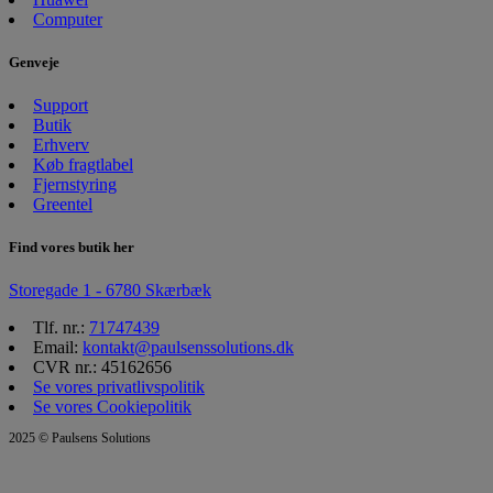
Computer
Genveje
Support
Butik
Erhverv
Køb fragtlabel
Fjernstyring
Greentel
Find vores butik her
Storegade 1 - 6780 Skærbæk
Tlf. nr.:
71747439
Email:
kontakt@paulsenssolutions.dk
CVR nr.: 45162656
Se vores privatlivspolitik
Se vores Cookiepolitik
2025 © Paulsens Solutions