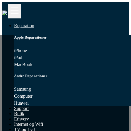
Kontakt
iPhone
Reparation
Reparation
Apple Reparationer
MacBook
Reparation
iPhone
iPad
Samsung
MacBook
Reparation
Andre Reparationer
Computer
Reparation
Samsung
Computer
iPad
Reparation
Huawei
Support
Butik
Huawei
Erhverv
Reparation
Internet og Wifi
TV og Lyd