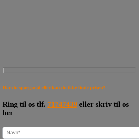
Har du spørgsmål eller kan du ikke finde prisen?
Ring til os tlf.
71747439
eller skriv til os
her