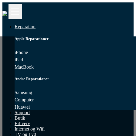
Kontakt
iPhone
Reparation
Reparation
Apple Reparationer
MacBook
Reparation
iPhone
iPad
Samsung
MacBook
Reparation
Andre Reparationer
Computer
Reparation
Samsung
Computer
iPad
Reparation
Huawei
Support
Butik
Huawei
Erhverv
Reparation
Internet og Wifi
TV og Lyd