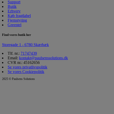
Support
Butik
Erhverv
Køb fragtlabel
Fjernstyring
Greentel
Find vores butik her
Storegade 1 - 6780 Skærbæk
Tlf. nr.:
71747439
Email:
kontakt@paulsenssolutions.dk
CVR nr.: 45162656
Se vores privatlivspolitik
Se vores Cookiepolitik
2025 © Paulsens Solutions