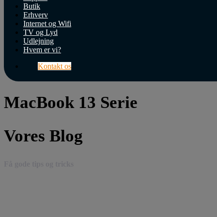
Butik
Erhverv
Internet og Wifi
TV og Lyd
Udlejning
Hvem er vi?
Kontakt os
MacBook 13 Serie
Vores Blog
Få gode tips og tricks