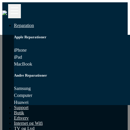
Kontakt
iPhone
Reparation
Reparation
Apple Reparationer
MacBook
Reparation
iPhone
iPad
Samsung
MacBook
Reparation
Andre Reparationer
Computer
Reparation
Samsung
Computer
iPad
Reparation
Huawei
Support
Butik
Huawei
Erhverv
Reparation
Internet og Wifi
TV og Lyd