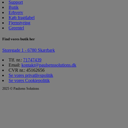
Support
Butik
Erhverv
Køb fragtlabel
Fjernstyring
Greentel
Find vores butik her
Storegade 1 - 6780 Skærbæk
Tlf. nr.:
71747439
Email:
kontakt@paulsenssolutions.dk
CVR nr.: 45162656
Se vores privatlivspolitik
Se vores Cookiepolitik
2025 © Paulsens Solutions